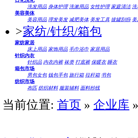
日化洗化
洗发用品
身体护理
洗漱用品
女性护理
家庭清洁
洗
美容美体
美容用品
理发美发
减肥美体
美发工具
拔罐刮痧
美
>
家纺/针织/箱包
家纺家居
床上用品
家饰用品
毛巾浴巾
家居用品
针织内衣
针织品
内衣内裤
袜类
打底裤
保暖衣
睡衣
箱包市场
男包女包
钱包手包
旅行箱
拉杆箱
书包
纺织市场
布匹
纺织材料
服装辅料
面料纱线
当前位置:
首页
»
企业库