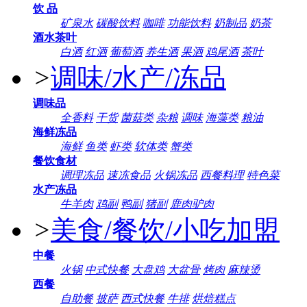
饮 品
矿泉水
碳酸饮料
咖啡
功能饮料
奶制品
奶茶
酒水茶叶
白酒
红酒
葡萄酒
养生酒
果酒
鸡尾酒
茶叶
>
调味/水产/冻品
调味品
全香料
干货
菌菇类
杂粮
调味
海藻类
粮油
海鲜冻品
海鲜
鱼类
虾类
软体类
蟹类
餐饮食材
调理冻品
速冻食品
火锅冻品
西餐料理
特色菜
水产冻品
牛羊肉
鸡副
鸭副
猪副
鹿肉驴肉
>
美食/餐饮/小吃加盟
中餐
火锅
中式快餐
大盘鸡
大盆骨
烤肉
麻辣烫
西餐
自助餐
披萨
西式快餐
牛排
烘焙糕点