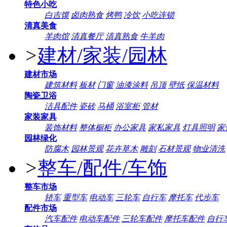
特色小吃
白吉馍
卤肉熟食
烤鸭
冷饮
小吃连锁
清真美食
羊肉馆
清真餐厅
清真熟食
牛羊肉
>
建材/家装/园林
建材市场
建筑材料
板材
门窗
油漆涂料
吊顶
壁纸
保温材料
陶瓷卫浴
洁具配件
瓷砖
马桶
浴室柜
管材
家装家具
装饰材料
整体橱柜
办公家具
家私家具
灯具照明
家
园林绿化
防腐木
园林景观
花卉草木
雕刻
石材景观
物业清洗
>
整车/配件/车饰
整车市场
轿车
重型车
电动车
三轮车
自行车
摩托车
代步车
配件市场
汽车配件
电动车配件
三轮车配件
摩托车配件
自行