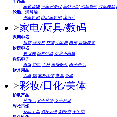
车饰品
车载音响
行车记录仪
车灯照明
汽车坐垫
汽车饰品
轮胎、润滑油
汽车轮胎
电动车轮胎
润滑油
>
家电/厨具/数码
家用电器
冰箱
洗衣机
空调
小家电
电视
音响设备
厨房电器
热水器
烟机灶具
厨房小电器
数码电子
电脑
相机
手机
电脑配件
电子产品
厨具用品
刀具
锅
案板面仗
餐具
茶具
>
彩妆/日化/美体
护肤产品
护肤品
男士护肤
女士护肤
彩妆市场
化妆工具
彩妆套盒
彩妆类
美甲类