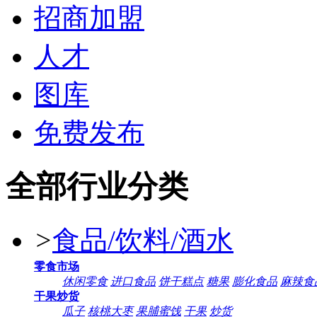
招商加盟
人才
图库
免费发布
全部行业分类
>
食品/饮料/酒水
零食市场
休闲零食
进口食品
饼干糕点
糖果
膨化食品
麻辣食
干果炒货
瓜子
核桃大枣
果脯蜜饯
干果
炒货