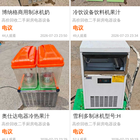
博纳格商用制冰机奶
冷饮设备饮料机果汁
高价回收二手厨房电器设备
高价回收二手厨房电器设备
电议
电议
44人观看
2026-07-23 23:50
49人观看
2026-07-23 23:34
奥仕达电器冷热果汁
雪利多制冰机型号:H
高价回收二手厨房电器设备
高价回收二手厨房电器设备
电议
电议
46人观看
2026-07-23 23:29
52人观看
2026-07-23 10:19