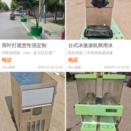
荷叶灯观赏性强定制
台式冰激凌机商用冰
河南省武陟（zhi）县大红灯笼厂
高价回收二手厨房电器设备
电议
电议
34人观看
2026-07-25 22:01
39人观看
2026-07-23 23:55