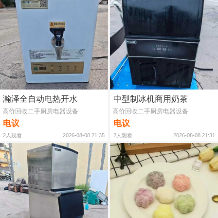
瀚泽全自动电热开水
中型制冰机商用奶茶
高价回收二手厨房电器设备
高价回收二手厨房电器设备
电议
电议
2人观看
2026-08-08 21:35
2人观看
2026-08-08 21:31