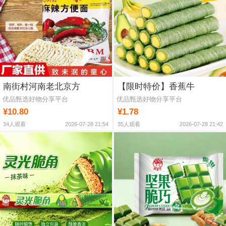
南街村河南老北京方
【限时特价】香蕉牛
优品甄选好物分享平台
优品甄选好物分享平台
¥10.80
¥1.78
34人观看
2026-07-28 21:54
35人观看
2026-07-28 21:42