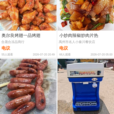
奥尔良烤翅一品烤翅
小炒肉辣椒炒肉片热
合晟合冻品商行
禹州市名人小秦川餐饮店
电议
电议
55人观看
2026-07-20 20:49
68人观看
2026-07-20 05:00