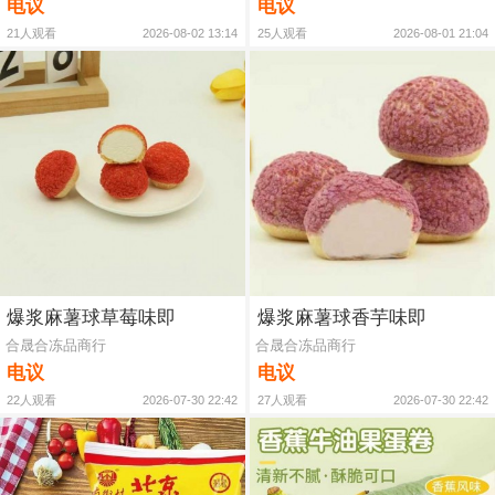
电议
电议
21人观看
2026-08-02 13:14
25人观看
2026-08-01 21:04
爆浆麻薯球草莓味即
爆浆麻薯球香芋味即
合晟合冻品商行
合晟合冻品商行
电议
电议
22人观看
2026-07-30 22:42
27人观看
2026-07-30 22:42