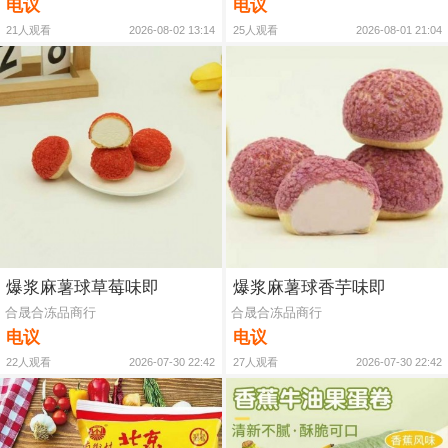
电议
电议
21人观看
2026-08-02 13:14
25人观看
2026-08-01 21:04
爆浆麻薯球草莓味即
爆浆麻薯球香芋味即
合晟合冻品商行
合晟合冻品商行
电议
电议
22人观看
2026-07-30 22:42
27人观看
2026-07-30 22:42