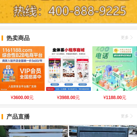
热卖商品
更多
¥
3600.00
元
¥
3988.00
元
¥
1188.00
元
产品直播
更多