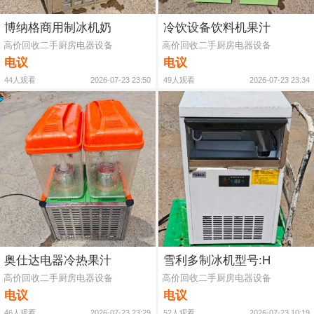
博纳格商用制冰机奶
冷饮设备饮料机果汁
高价回收二手厨房电器设备
高价回收二手厨房电器设备
电议
电议
44人观看
2026-07-23 23:50
49人观看
2026-07-23 23:34
奥仕达电器冷热果汁
雪利多制冰机型号:H
高价回收二手厨房电器设备
高价回收二手厨房电器设备
电议
电议
46人观看
2026-07-23 23:29
52人观看
2026-07-23 10:19