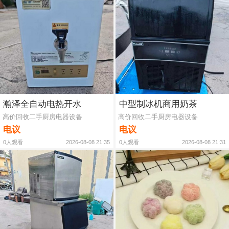
瀚泽全自动电热开水
中型制冰机商用奶茶
高价回收二手厨房电器设备
高价回收二手厨房电器设备
电议
电议
0人观看
2026-08-08 21:35
0人观看
2026-08-08 21:31