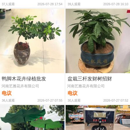
37人观看
2026-07-28 17:54
39人观看
2026-07-28 16:10
鸭脚木花卉绿植批发
盆栽三杆发财树招财
河南艺雅花卉有限公司
河南艺雅花卉有限公司
电议
电议
36人观看
2026-07-27 07:55
30人观看
2026-07-27 07:52