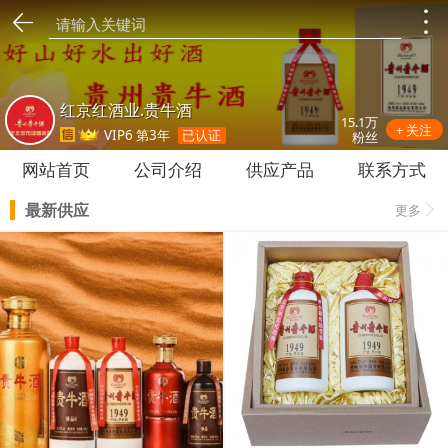
红京红酒业.贵牛酒
15.1万
+ 关注
VIP6 第3年
已认证
粉丝
网站首页
公司介绍
供应产品
联系方式
最新供应
更多