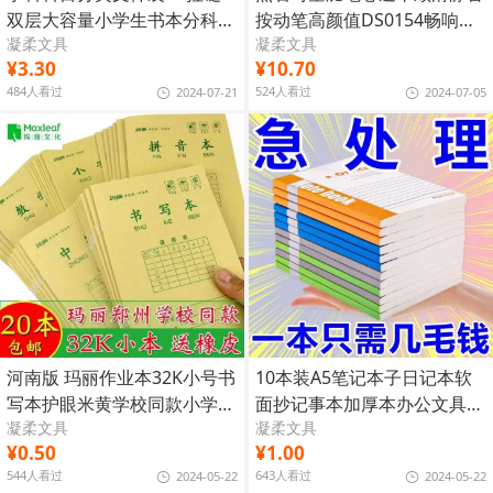
双层大容量小学生书本分科收
按动笔高颜值DS0154畅响中
凝柔文具
凝柔文具
纳书袋
性笔
¥3.30
¥10.70
484人看过
524人看过
2024-07-21
2024-07-05
河南版 玛丽作业本32K小号书
10本装A5笔记本子日记本软
写本护眼米黄学校同款小学用
面抄记事本加厚本办公文具用
凝柔文具
凝柔文具
加厚
品批发
¥0.50
¥1.00
544人看过
643人看过
2024-05-22
2024-05-22