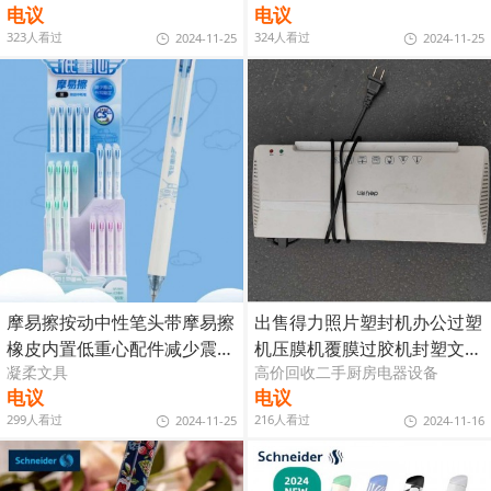
电议
电议
323人看过
324人看过
2024-11-25
2024-11-25
摩易擦按动中性笔头带摩易擦
出售得力照片塑封机办公过塑
橡皮内置低重心配件减少震动
机压膜机覆膜过胶机封塑文件
凝柔文具
高价回收二手厨房电器设备
书写稳定
封膜机
电议
电议
299人看过
216人看过
2024-11-25
2024-11-16