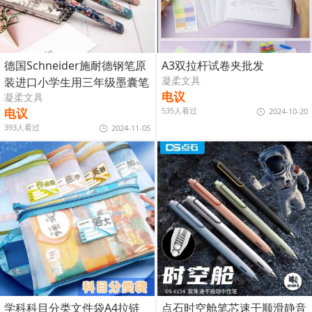
德国Schneider施耐德钢笔原
A3双拉杆试卷夹批发
凝柔文具
装进口小学生用三年级墨囊笔
电议
凝柔文具
电议
535人看过
2024-10-20
393人看过
2024-11-05
学科科目分类文件袋A4拉链
点石时空舱笔芯速干顺滑静音