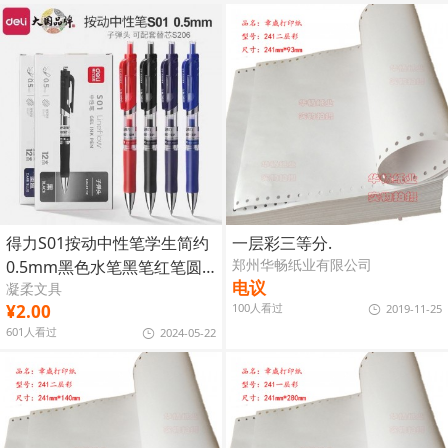
得力S01按动中性笔学生简约
一层彩三等分.
郑州华畅纸业有限公司
0.5mm黑色水笔黑笔红笔圆
电议
凝柔文具
珠笔
¥2.00
100人看过
2019-11-25
601人看过
2024-05-22