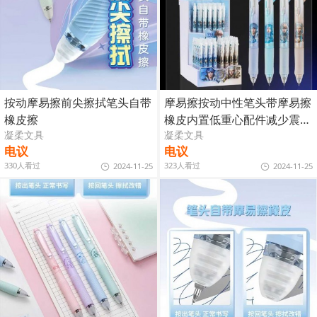
按动摩易擦前尖擦拭笔头自带
摩易擦按动中性笔头带摩易擦
橡皮擦
橡皮内置低重心配件减少震动
凝柔文具
凝柔文具
书写稳定
电议
电议
330人看过
323人看过
2024-11-25
2024-11-25