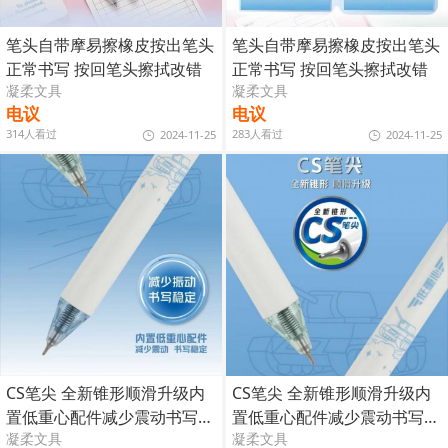
笔头自带摩易擦橡皮按出笔头
笔头自带摩易擦橡皮按出笔头
正常书写 按回笔头擦拭改错
正常书写 按回笔头擦拭改错
凝柔文具
凝柔文具
电议
电议
314人看过
283人看过
2024-11-25
2024-11-25
CS笔尖 全新锥形顺滑升级内
CS笔尖 全新锥形顺滑升级内
置低重心配件减少震动书写稳
置低重心配件减少震动书写稳
凝柔文具
凝柔文具
定
定