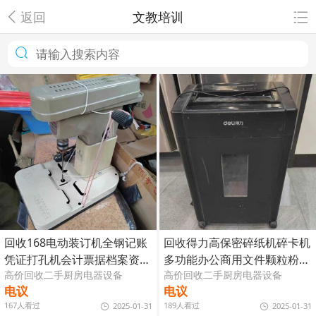
返回
文教培训
回收168电动装订机全钢记账
回收得力高保密碎纸机碎卡机
凭证打孔机会计票据档案资料
多功能办公商用文件颗粒粉碎
高价回收二手厨房电器设备
高价回收二手厨房电器设备
装订
机
电议
电议
167人看过
189人看过
2025-01-31
2025-01-31