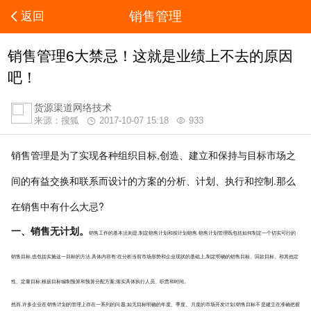
销售管理
返回
销售管理6大禁忌！这就是业绩上不去的原因
吧！
货源渠道网络技术
来源：搜狐
2017-10-07 15:18
933
销售管理是为了实现各种组织目标,创造、建立和保持与目标市场之
间的有益交换和联系而设计的方案的分析、计划、执行和控制.那么
在销售中有什么大忌?
一、销售无计划。
销售工作的基本法则是,制定销售计划和按计划销售.销售计划管理既包括如何制定一个切实可行的
销售目标,也包括实施这一目标的方法.具体内容有:在分析当前市场形势和企业现状的基础上,制定明确的销售目标、回款目标、和其他定
性、定量目标;根据目标编制预算和预算分配方案;落实具体执行人员、职责和时间。
然而,许多企业在销售计划的管理上存在一系列的问题:如无目标明确的年度、季度、月度的市场开发计划;销售目标不是建立在准确把握