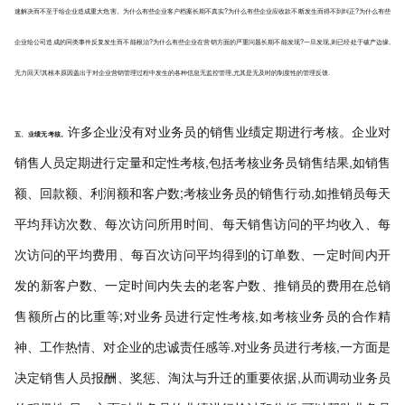
速解决而不至于给企业造成重大危害。
为什么有些企业客户档案长期不真实?为什么有些企业应收款不断发生而得不到纠正?为什么有些
企业给公司造成的同类事件反复发生而不能根治?为什么有些企业在营销方面的严重问题长期不能发现?一旦
发现,则已经处于破产边缘,
无力回天!其根本原因盖出于对企业营销管理过程中发生的各种信息无监控管理,尤其是
无及时的制度性的管理反馈.
许多企业没有对业务员的销售业绩定期进行考核。企业对
五、业绩无考核。
销售人员定期进行定量和定性考核,包括考核业务员销售结果,如销售
额、回款额、利润额和客户数;考核业务员的销售行动,如推销员每天
平均拜访次数、每次访问所用时间、每天销售访问的平均收入、每
次访问的平均费用、每百次访问平均得到的订单数、一定时间内开
发的新客户数、一定时间内失去的老客户数、推销员的费用在总销
售额所占的比重等;对业务员进行定性考核,如考核业务员的合作精
神、工作热情、对企业的忠诚责任感等.对业务员进行考核,一方面是
决定销售人员报酬、奖惩、淘汰与升迁的重要依据,从而调动业务员