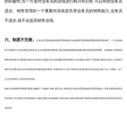
的积极性;另一方面对业务员的业绩进行检讨和分析,可以帮助业务员
进步。销售管理的一个重要内容就是培养业务员的销售能力,业务员
不进步,就不会提高销售业绩。
六、制度不完善。
许多企业无系统配套的销售管理制度和与各项销售管理制度相匹配的销售管理政策。
一个企业的销
售工作要想不出大的问题,先决条件是,在企业的销售管理制度上要没有明显的缺陷和遗漏,销售管理制度系统配套、互相制衡,并有相应的
销售管理政策与之相匹配.有的企业对违反企业规定,给企业造成重大损失的销售人员,从制度上制定了严厉的处罚规定,但实际上,这些处罚
规定无法实施,因为企业没有制定相应的配套制度,致使一些靠吃回扣个人发了财而企业造成巨额无主应收款的业务人员,一旦事发,一走了
之,企业在事实上无法对其进行惩处。
很多企业的销售管理制度不配套,好像缺了一块板的"木桶",盛不住水,其特征是:许多应当受到鼓励的没有受到鼓励,一些应当受到惩处的没
有在制度上作出规定;对应该鼓励的行为缺乏制度上的奖励规定,对禁止的行为缺乏相应的处罚制度;该奖励的不能及时兑现,该处罚的无法
实际执行.