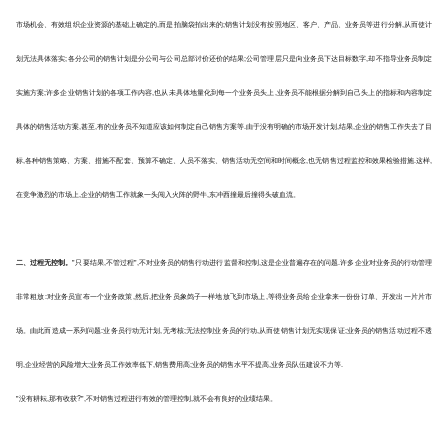
市场机会、有效组织企业资源的基础上确定的,而是拍脑袋拍出来的;销售计划没有按照地区、客户、产品、业务员等进行分解,从而使计
划无法具体落实;各分公司的销售计划是分公司与公司总部讨价还价的结果;公司管理层只是向业务员下达目标数字,却不指导业务员制定
实施方案;许多企业销售计划的各项工作内容,也从未具体地量化到每一个业务员头上,业务员不能根据分解到自己头上的指标和内容制定
具体的销售活动方案,甚至,有的业务员不知道应该如何制定自己销售方案等.由于没有明确的市场开发计划,结果,企业的销售工作失去了目
标,各种销售策略、方案、措施不配套、预算不确定、人员不落实、销售活动无空间和时间概念,也无销售过程监控和效果检验措施.这样,
在竞争激烈的市场上,企业的销售工作就象一头闯入火阵的野牛,东冲西撞最后撞得头破血流。
二、过程无控制。
"只要结果,不管过程",不对业务员的销售行动进行监督和控制,这是企业普遍存在的问题.许多企业对业务员的行动管理
非常粗放:对业务员宣布一个业务政策,然后,把业务员象鸽子一样地放飞到市场上,等得业务员给企业拿来一份份订单、开发出一片片市
场。
由此而造成一系列问题:业务员行动无计划,无考核;无法控制业务员的行动,从而使销售计划无实现保证;业务员的销售活动过程不透
明,企业经营的风险增大;业务员工作效率低下,销售费用高;业务员的销售水平不提高,业务员队伍建设不力等.
"没有耕耘,那有收获?",不对销售过程进行有效的管理控制,就不会有良好的业绩结果。