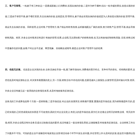
三、客户无管理。
一粒麦子有三种命运:一是磨成面被人们消费掉,实现自身的价值;二是作为种子播种,结出一粒丰硕的果实,创造出新的价
值;三是由于保管不善,麦子霉烂变质,失去自身的价值.这就是说,管理得当,麦子就会实现自身的价值或是为人类创造出新的价值;管理不善,
就会失去自身的价值。
同样道理,企业对客户管理有方,客户就会有销售热情,会积极地配合厂家的政策,努力销售产品;管理不善,就会导致
销售风险。
然而,许多企业对客房没有进行有效的管理,结果,企业既无法调动客户的销售热情,也无法有效地控制销售风险.目前,销售过程
中普遍存在的问题,如客户对企业不忠诚、窜货现象、应收帐款成堆等,都是企业对客户管理不当的结果.
四、信息无反馈。
信息是企业决策的生命.业务员身处市场一线,最了解市场动向,消费者的需示特点、竞争对手的变化、经销商的要求,这
些信息及时地反馈给企业,对决策有着重要的意义,另一方面,销售活动中存在的问题,也要迅速向上级报告,以便管理层及时做出对策.然而,
许多企业没有建立起一套系统的业务报告体系,未及时地收集和反馈信息。
业务员的工作成果包括两个方面:一是销售额,二是市场信息.对企业的发展而言,销售额不重要,重要的是市场信息.因为销售额是昨天的,是
已经实现的,已经变成现实的东西是不可改变的,因此它对企业没意义;有意义的是市场信息,因为它决定着企业明天的销售业绩、明天的市
场.然而,许多企业既没有向业务员提出过收集信息的要求,也没有建立一套业务报告系统,以便能够及时收集和反馈信息。
企业销售工作出
了问题并不可怕。可怕的是企业不能够及时地发现企业营销活动各个环节中发生的问题,并在管理上作出及时的反馈,使这些问题得以迅