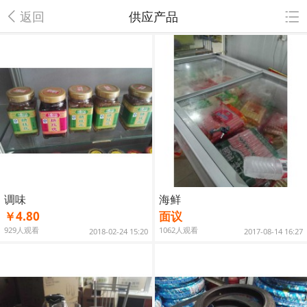
返回
供应产品
调味
海鲜
￥4.80
面议
929人观看
1062人观看
2018-02-24 15:20
2017-08-14 16:27