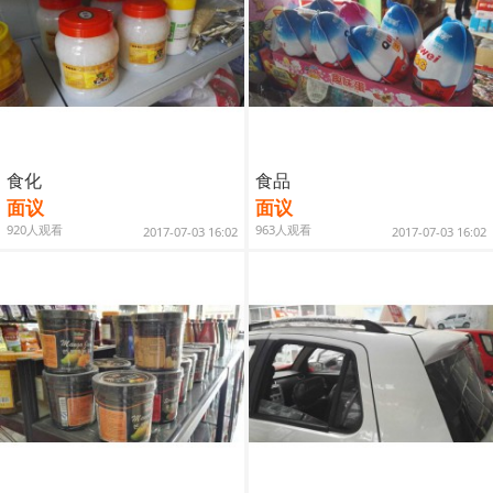
食化
食品
面议
面议
920人观看
963人观看
2017-07-03 16:02
2017-07-03 16:02