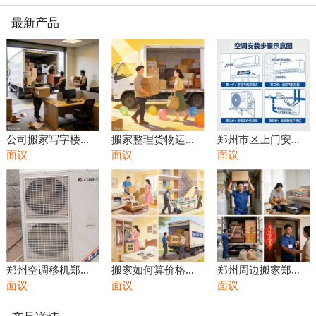
最新产品
公司搬家写字楼搬
搬家整理货物运输
郑州市区上门安装
家办公室搬家专业
面议
搬运装箱打包拆装
面议
商用空调中央空调
面议
工位拆装桌椅搬运
家具装卸货物
家用空调内机外机
固定支架
郑州空调移机郑州
搬家如何算价格搬
郑州周边搬家郑州
专业空调安装维修
面议
家预算搬家如何收
面议
经开区搬家郑东新
面议
充氟打孔
费详情咨询
区搬家郑州龙湖镇