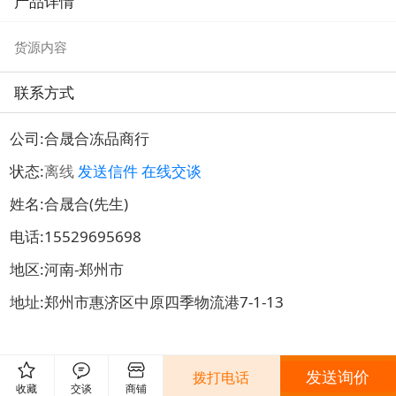
产品详情
品
闲食品
闲食品
货源内容
联系方式
公司:
合晟合冻品商行
状态:
离线
发送信件
在线交谈
姓名:合晟合(先生)
电话:
15529695698
地区:河南-郑州市
地址:
郑州市惠济区中原四季物流港7-1-13
发送询价
拨打电话
0评
发表评论
收藏
交谈
商铺