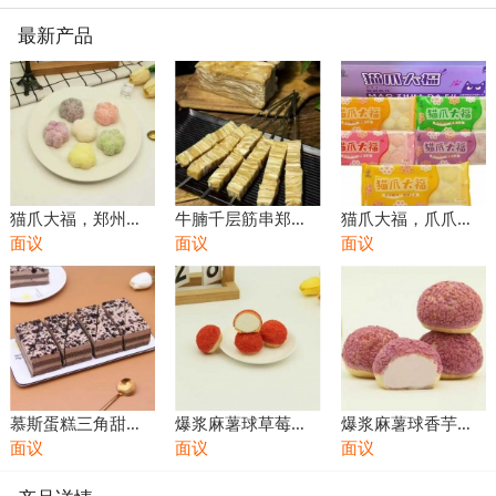
最新产品
猫爪大福，郑州甜
牛腩千层筋串郑州
猫爪大福，爪爪糯
点批发 郑州冻品批
面议
烧烤店食材批发火
面议
叽甜到上头郑州甜
面议
发市场，郑州小食
锅店食材批发饭店
点批发郑州甜品批
品批发
餐饮食材批发
发商
慕斯蛋糕三角甜品
爆浆麻薯球草莓味
爆浆麻薯球香芋味
批发小蛋糕甜点代
面议
即食商用软糯香甜
面议
即食商用软糯香甜
面议
餐甜食零食休闲食
Q弹办公室零食休
Q弹办公室零食休