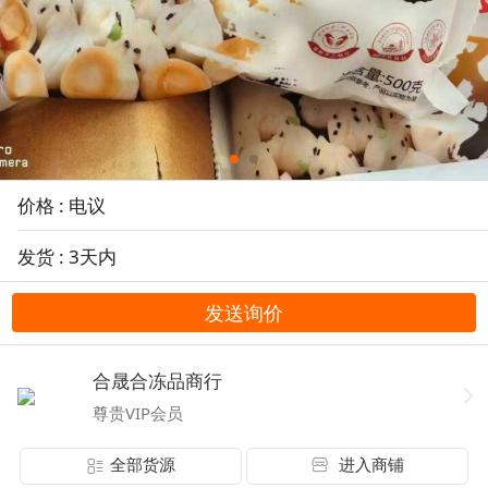
价格 : 电议
发货 : 3天内
发送询价
合晟合冻品商行
尊贵VIP会员
全部货源
进入商铺