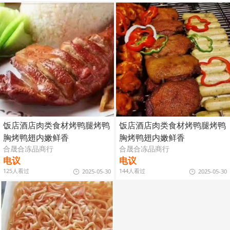
饭店酒店肉类食材烤鸭腿烤鸭
饭店酒店肉类食材烤鸭腿烤鸭
胸烤鸭翅内嫩鲜香
胸烤鸭翅内嫩鲜香
合晟合冻品商行
合晟合冻品商行
电议
电议
125人看过
144人看过
2025-05-30
2025-05-30