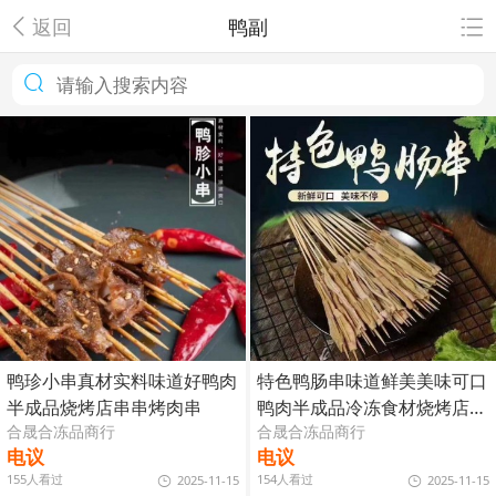
返回
鸭副
鸭珍小串真材实料味道好鸭肉
特色鸭肠串味道鲜美美味可口
半成品烧烤店串串烤肉串
鸭肉半成品冷冻食材烧烤店串
合晟合冻品商行
合晟合冻品商行
串
电议
电议
155人看过
154人看过
2025-11-15
2025-11-15