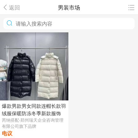
返回
男装市场
爆款男款男女同款连帽长款羽
绒服保暖防冻冬季新款服饰
芮纳搭配-郑州瑞天企业咨询管理
有限公司旗下品牌
电议