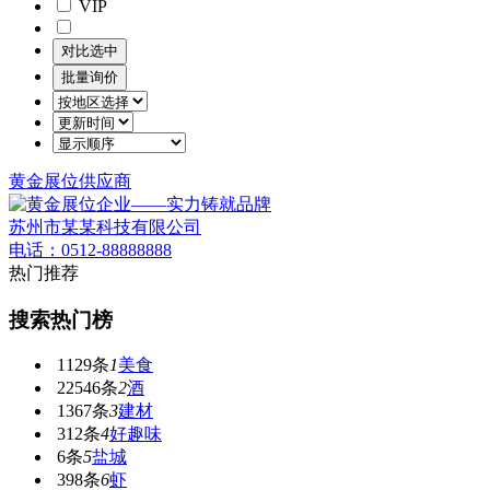
VIP
黄金展位供应商
苏州市某某科技有限公司
电话：0512-88888888
热门推荐
搜索热门榜
1129条
1
美食
22546条
2
酒
1367条
3
建材
312条
4
好趣味
6条
5
盐城
398条
6
虾