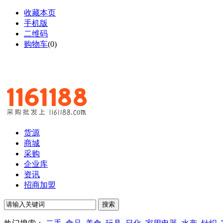
收藏本页
手机版
二维码
购物车
(
0
)
货源
商城
采购
企业库
资讯
招商加盟