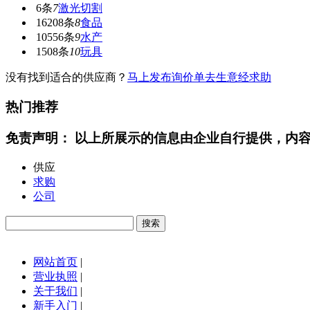
6条
7
激光切割
16208条
8
食品
10556条
9
水产
1508条
10
玩具
没有找到适合的
供应商？
马上发布询价单
去生意经求助
热门推荐
免责声明： 以上所展示的信息由企业自行提供，内
供应
求购
公司
网站首页
|
营业执照
|
关于我们
|
新手入门
|