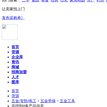
热门搜索：
二手
食品
美食
玩具
日化
家用电器
水产
针织
让卖家找上门
发布采购单》
首页
货源
企业库
资讯
商城
招商加盟
人才
图库
首页
货源
五金/安防/电工
>
五金劳保
>
五金工具
共找到
0
条产品信息