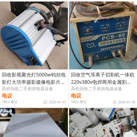
回收影视聚光灯5000w钨丝电
回收空气等离子切割机一体机
影灯大功率摄影摄像电影片场
220v380v电焊两用金属割铁
高价回收二手厨房电器设备
高价回收二手厨房电器设备
灯光
机
电议
电议
180人看过
189人看过
2025-01-31
2025-01-30