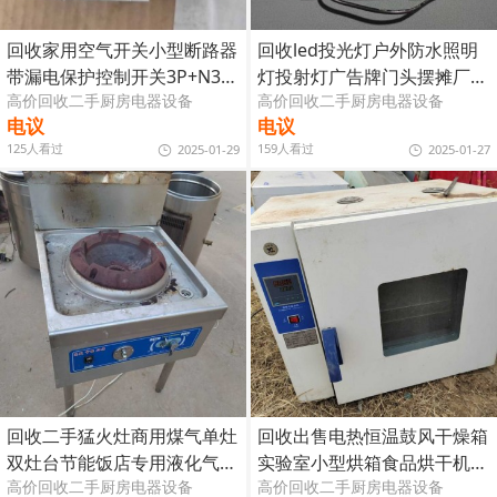
回收家用空气开关小型断路器
回收led投光灯户外防水照明
带漏电保护控制开关3P+N32
灯投射灯广告牌门头摆摊厂房
高价回收二手厨房电器设备
高价回收二手厨房电器设备
A
照射灯
电议
电议
125人看过
159人看过
2025-01-29
2025-01-27
回收二手猛火灶商用煤气单灶
回收出售电热恒温鼓风干燥箱
双灶台节能饭店专用液化气灶
实验室小型烘箱食品烘干机工
高价回收二手厨房电器设备
高价回收二手厨房电器设备
不锈钢
业灯烤箱