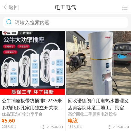
返回
电工电气
公牛插座板带线插排0.2/35米
回收诺德朗商用电热水器理发
多功能多孔家用独立开关接线
店美容院沐足工地工厂民宿立
优品甄选好物分享平台
高价回收二手厨房电器设备
板
式热水器
¥5.60
电议
295人看过
184人看过
2025-02-11
2025-01-31