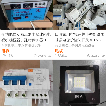
全功能自动稳压器电脑冰箱电
回收家用空气开关小型断路器
视机稳压器、延时保护器100
带漏电保护控制开关3P+N32
高价回收二手厨房电器设备
高价回收二手厨房电器设备
0W
A
电议
电议
159人看过
119人看过
2025-01-29
2025-01-29