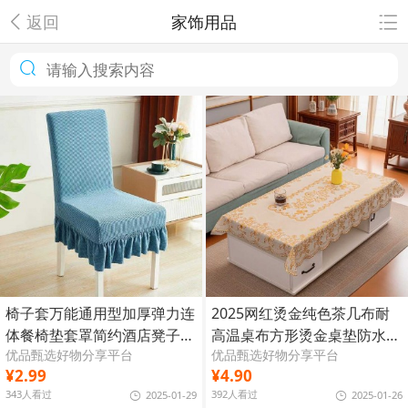
返回
家饰用品
椅子套万能通用型加厚弹力连
2025网红烫金纯色茶几布耐
体餐椅垫套罩简约酒店凳子木
高温桌布方形烫金桌垫防水防
优品甄选好物分享平台
优品甄选好物分享平台
椅子套罩
烫防油
¥2.99
¥4.90
343人看过
392人看过
2025-01-29
2025-01-26