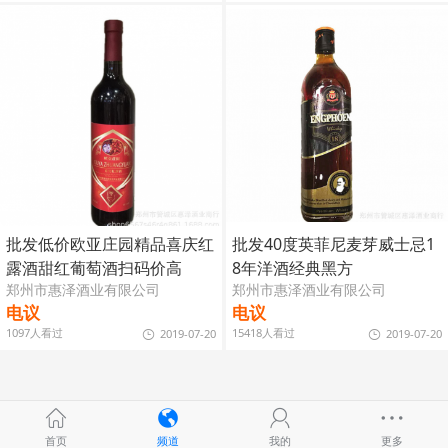
批发低价欧亚庄园精品喜庆红
批发40度英菲尼麦芽威士忌1
露酒甜红葡萄酒扫码价高
8年洋酒经典黑方
郑州市惠泽酒业有限公司
郑州市惠泽酒业有限公司
电议
电议
1097人看过
15418人看过
2019-07-20
2019-07-20
首页
频道
我的
更多