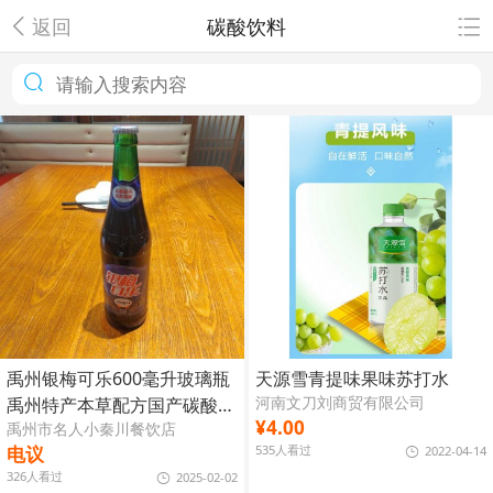
返回
碳酸饮料
禹州银梅可乐600毫升玻璃瓶
天源雪青提味果味苏打水
河南文刀刘商贸有限公司
禹州特产本草配方国产碳酸汽
¥4.00
禹州市名人小秦川餐饮店
水饮料
电议
535人看过
2022-04-14
326人看过
2025-02-02