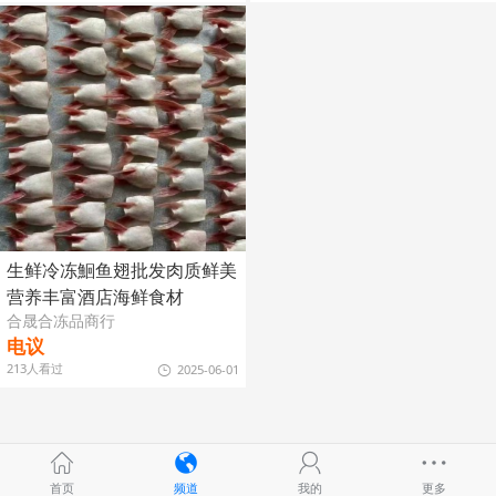
生鲜冷冻鮰鱼翅批发肉质鲜美
营养丰富酒店海鲜食材
合晟合冻品商行
电议
213人看过
2025-06-01
首页
频道
我的
更多