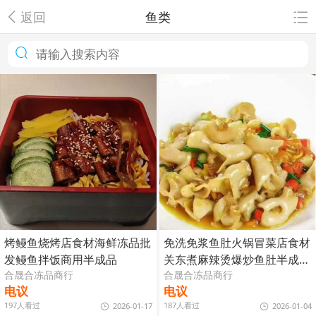
返回
鱼类
烤鳗鱼烧烤店食材海鲜冻品批
免洗免浆鱼肚火锅冒菜店食材
发鳗鱼拌饭商用半成品
关东煮麻辣烫爆炒鱼肚半成品
合晟合冻品商行
合晟合冻品商行
冷冻食材
电议
电议
197人看过
187人看过
2026-01-17
2026-01-04