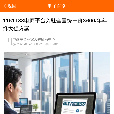
电子商务
返回
1161188电商平台入驻全国统一价3600/年年
终大促方案
电商平台商家入驻招商中心
2025-01-26 00:24
13401