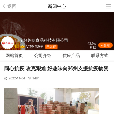
返回
新闻中心
山东好趣味食品科技有限公司
43.6w
+ 关注
VIP9 第9年
已认证
粉丝
网站首页
公司介绍
供应产品
联系方式
同心抗疫 攻克艰难 好趣味向郑州支援抗疫物资
2022-11-04
1484