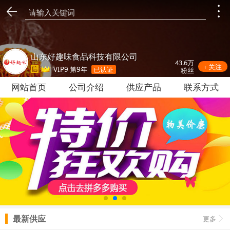
山东好趣味食品科技有限公司
43.6万
+ 关注
VIP9 第9年
已认证
粉丝
网站首页
公司介绍
供应产品
联系方式
最新供应
更多