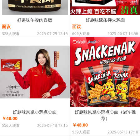
好趣味午餐肉香肠
好趣味辣条拌火鸡面
面议
面议
328人观看
2025-07-29 15:15
609人观看
2025-06-07 14:56
好趣味凤凰小鸡点心面
好趣味凤凰小鸡点心面（冠军推
￥48.00
荐）
￥48.00
556人观看
2025-05-13 17:15
559人观看
2025-05-13 17:10