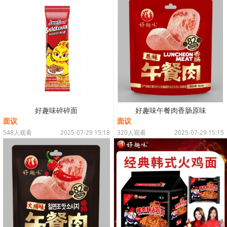
好趣味碎碎面
好趣味午餐肉香肠原味
面议
面议
548人观看
2025-07-29 15:18
320人观看
2025-07-29 15:15