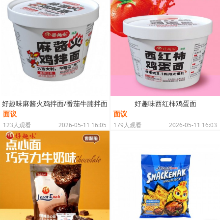
好趣味麻酱火鸡拌面/番茄牛腩拌面
好趣味西红柿鸡蛋面
面议
面议
123人观看
2026-05-11 16:05
179人观看
2026-05-11 16:03