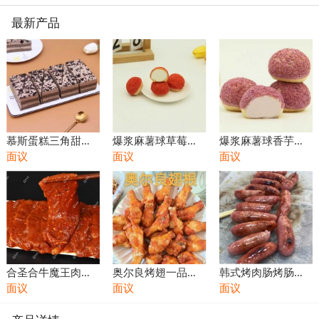
最新产品
慕斯蛋糕三角甜品
爆浆麻薯球草莓味
爆浆麻薯球香芋味
批发小蛋糕甜点代
面议
即食商用软糯香甜
面议
即食商用软糯香甜
面议
餐甜食零食休闲食
Q弹办公室零食休
Q弹办公室零食休
品
闲食品
闲食品
合圣合牛魔王肉排
奥尔良烤翅一品烤
韩式烤肉肠烤肠烧
速冻调制食品 烧烤
面议
翅根鸡肉鸡腿鸡翅
面议
烤店食材批发冻品
面议
店火锅自助餐厅
烤肉店食材摆摊烤
半成品商用自助餐