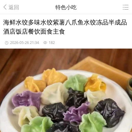
返回
特色小吃
海鲜水饺多味水饺紫薯八爪鱼水饺冻品半成品
酒店饭店餐饮面食主食
2026-05-26 21:34
182