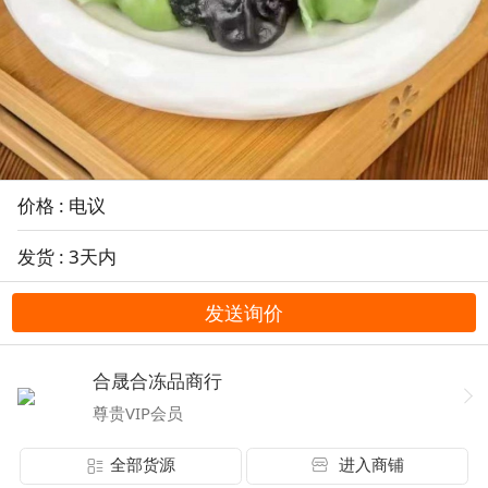
价格 : 电议
发货 : 3天内
发送询价
合晟合冻品商行
尊贵VIP会员
全部货源
进入商铺