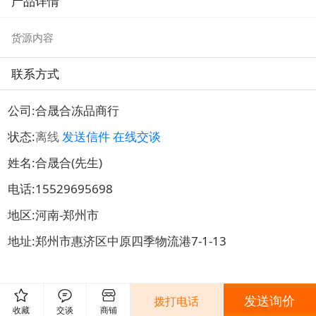
产品详情
肉
火锅店食材
货源内容
联系方式
公司:
合晟合冻品商行
状态:
离线
发送信件
在线交谈
姓名:合晟合(先生)
电话:
15529695698
地区:河南-郑州市
地址:
郑州市惠济区中原四季物流港7-1-13
发送询价
拨打电话
0评
发表评论
收藏
交谈
商铺