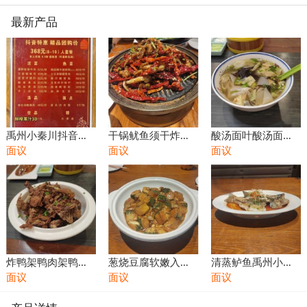
最新产品
禹州小秦川抖音特
干锅鱿鱼须干炸鱿
酸汤面叶酸汤面葱
惠368元（8-10）
面议
鱼须红辣椒爆炒鱿
面议
花面条主食特色美
面议
人套餐美食
鱼须小秦川特色菜
食餐饮
系椒香
炸鸭架鸭肉架鸭肉
葱烧豆腐软嫩入味
清蒸鲈鱼禹州小秦
干炸鸭架特色美食
面议
特色美食
面议
川特色美食推荐饭
面议
肉制品
店包桌必点菜