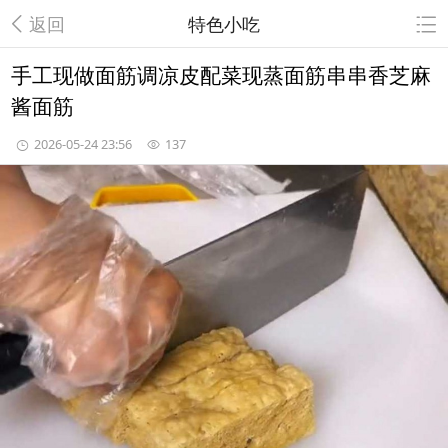
返回
特色小吃
手工现做面筋调凉皮配菜现蒸面筋串串香芝麻
酱面筋
2026-05-24 23:56
137