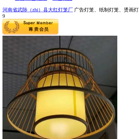
河南省武陟（zhi）县大红灯笼厂
广告灯笼、纸制灯笼、烫画灯
9