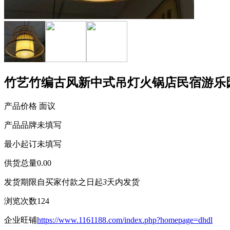
竹艺竹编古风新中式吊灯火锅店民宿游乐
产品价格
面议
产品品牌
未填写
最小起订
未填写
供货总量
0.00
发货期限
自买家付款之日起
3
天内发货
浏览次数
124
企业旺铺
https://www.1161188.com/index.php?homepage=dhdl