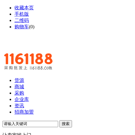
收藏本页
手机版
二维码
购物车
(
0
)
货源
商城
采购
企业库
资讯
招商加盟