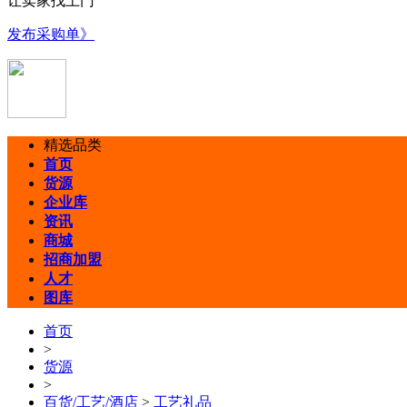
让卖家找上门
发布采购单》
精选品类
首页
货源
企业库
资讯
商城
招商加盟
人才
图库
首页
>
货源
>
百货/工艺/酒店
>
工艺礼品