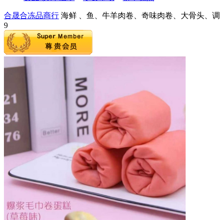
合晟合冻品商行
海鲜 、鱼、牛羊肉卷、奇味肉卷、大骨头、调
9