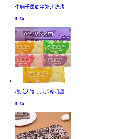
牛腩千层筋串郑州烧烤
面议
猫爪大福，爪爪糯叽甜
面议