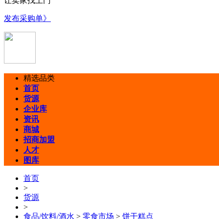
让卖家找上门
发布采购单》
精选品类
首页
货源
企业库
资讯
商城
招商加盟
人才
图库
首页
>
货源
>
食品/饮料/酒水
>
零食市场
>
饼干糕点