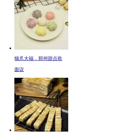
猫爪大福，郑州甜点批
面议