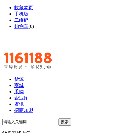
收藏本页
手机版
二维码
购物车
(
0
)
货源
商城
采购
企业库
资讯
招商加盟