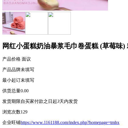
网红小蛋糕奶油暴浆毛巾卷蛋糕 (草莓味)
产品价格
面议
产品品牌
未填写
最小起订
未填写
供货总量
0.00
发货期限
自买家付款之日起
3
天内发货
浏览次数
129
企业旺铺
https://www.1161188.com/index.php?homepage=tmhx