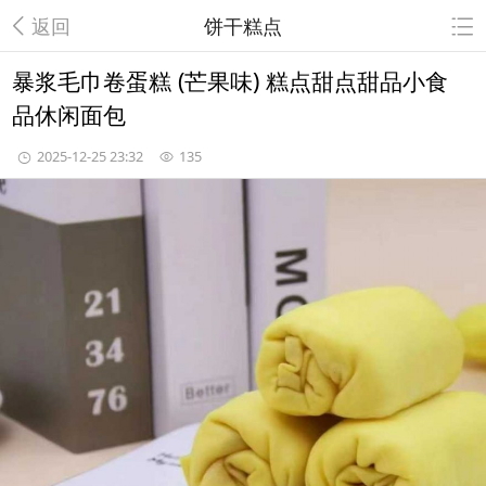
返回
饼干糕点
暴浆毛巾卷蛋糕 (芒果味) 糕点甜点甜品小食
品休闲面包
2025-12-25 23:32
135