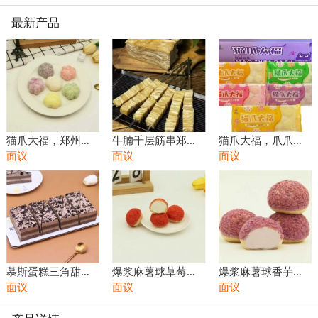
最新产品
猫爪大福，郑州甜
牛腩千层筋串郑州
猫爪大福，爪爪糯
点批发 郑州冻品批
面议
烧烤店食材批发火
面议
叽甜到上头郑州甜
面议
发市场，郑州小食
锅店食材批发饭店
点批发郑州甜品批
品批发
餐饮食材批发
发商
慕斯蛋糕三角甜品
爆浆麻薯球草莓味
爆浆麻薯球香芋味
批发小蛋糕甜点代
面议
即食商用软糯香甜
面议
即食商用软糯香甜
面议
餐甜食零食休闲食
Q弹办公室零食休
Q弹办公室零食休