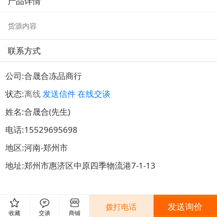
产品详情
品
闲食品
闲食品
货源内容
联系方式
公司:
合晟合冻品商行
状态:
离线
发送信件
在线交谈
姓名:合晟合(先生)
电话:
15529695698
地区:河南-郑州市
地址:
郑州市惠济区中原四季物流港7-1-13
发送询价
拨打电话
0评
发表评论
收藏
交谈
商铺