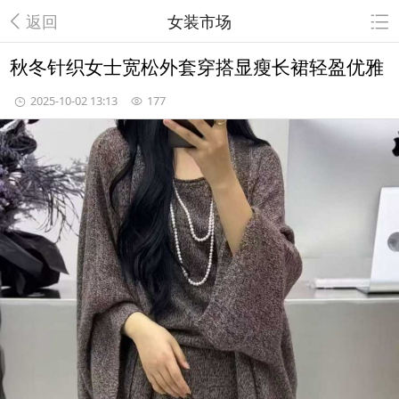
返回
女装市场
秋冬针织女士宽松外套穿搭显瘦长裙轻盈优雅
2025-10-02 13:13
177