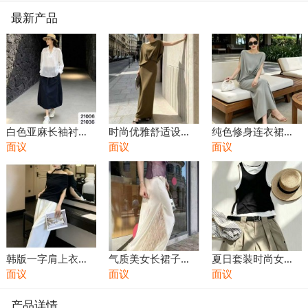
最新产品
白色亚麻长袖衬衫
时尚优雅舒适设计
纯色修身连衣裙长
女夏季薄款老钱风
面议
感简约连衣裙长款
面议
款简约舒适衣裳衣
面议
搭配黑色长裙棉麻
夏装套装裙子
服女性服饰时尚穿
衬衣防晒上衣
搭
韩版一字肩上衣黑
气质美女长裙子夏
夏日套装时尚女士
色体恤短袖穿搭白
面议
季新款女装时尚优
面议
小背心吊带无袖衫
面议
色长裤凉爽舒适设
雅舒适衣裳衣服服
穿搭舒适搭配军绿
产品详情
计感小众品牌
饰
色短裤凉爽