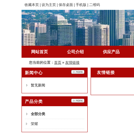
收藏本页
|
设为主页
|
保存桌面
|
手机版
|
二维码
网站首页
公司介绍
供应产品
您当前的位置：
首页
»
友情链接
诚信档案
友情链接
新闻中心
暂无新闻
产品分类
全部分类
荣耀